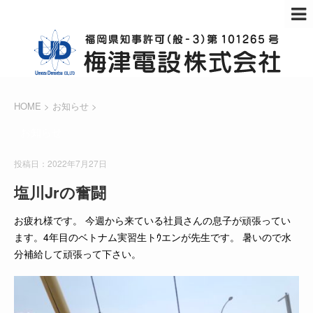
HOME
>
お知らせ
>
お知らせ
投稿日：2022年7月27日
塩川Jrの奮闘
お疲れ様です。 今週から来ている社員さんの息子が頑張ってい
ます。4年目のベトナム実習生トｳエンが先生です。 暑いので水
分補給して頑張って下さい。