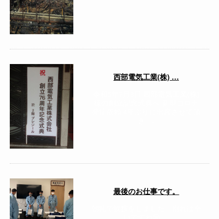
西部電気工業(株) …
令和5年7月3日 西部電気工業(株)
様の創立記念式典へ 新型コロナ
発症依頼 4年ぶりに出席させて頂
き …
最後のお仕事です。
朝礼で挨拶をしました。別れは辛
いですね😢 …