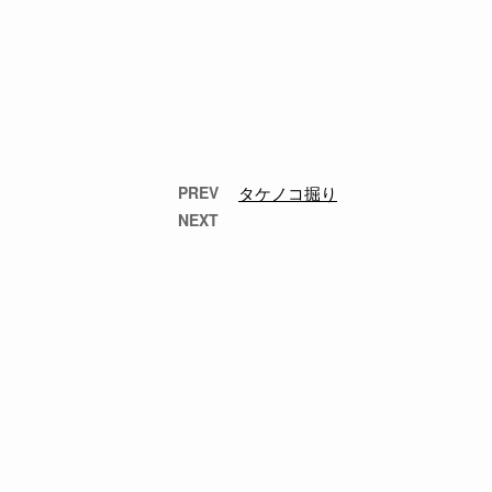
PREV
タケノコ掘り
NEXT
親睦ゴルフに参加
12月10日土曜日、発注
者様の親睦コンペに参
加しました。１日楽し
く過ごしました。 …